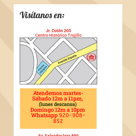
Visítanos en:
Jr. Colón 205
Centro Histórico Trujillo
Atendemos martes-
Sábado 12m a 11pm,
(lunes descansa)
Domingo 12m a 10pm
Whatsapp
920-908-
852
Chicharrón de pollo
Av. Salvador lara 890