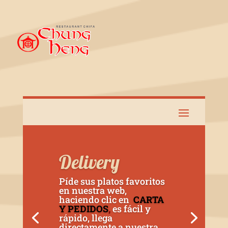
Delivery
Píde sus platos favoritos
en nuestra web,
haciendo clic en
CARTA
Y PEDIDOS
,
es fácil y
rápido, llega
directamente a nuestra