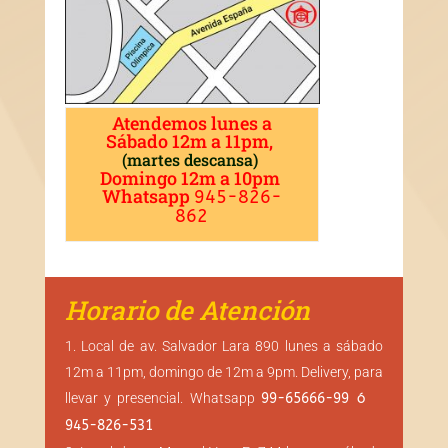
Lomo Saltado con huevo
Sazonar huevos batidos con sal, en una sartén calentar 2 cucharadas de
aceite, echar...
Atendemos lunes a
Sábado 12m a 11pm,
(martes descansa)
Domingo 12m a 10pm
Whatsapp
945-826-
862
Horario de Atención
Local de av. Salvador Lara 890 lunes a sábado
12m a 11pm, domingo de 12m a 9pm. Delivery, para
llevar y presencial. Whatsapp
99-65666-99 ó
945-826-531