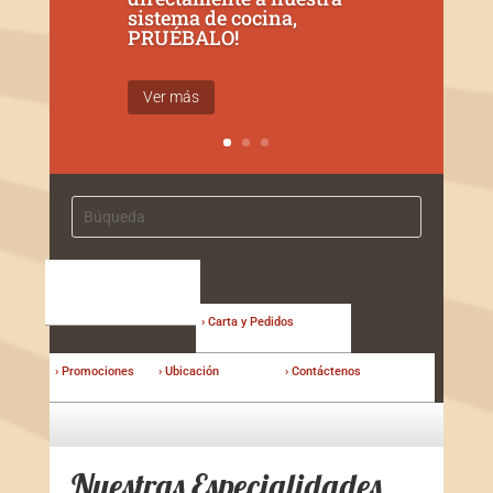
sistema de cocina,
PRUÉBALO!
Ver más
› Carta y Pedidos
› Promociones
› Ubicación
› Contáctenos
Nuestras Especialidades